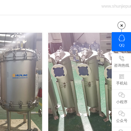
www.shunjiep
QQ
咨询热线
手机站
小程序
公众号