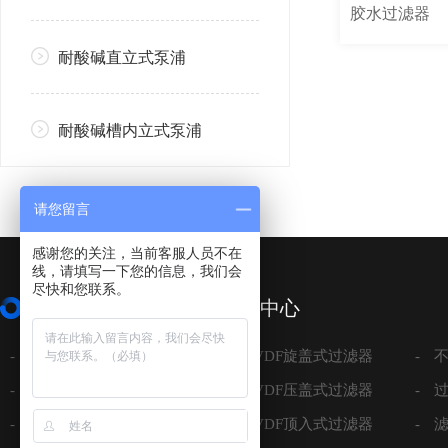
胶水过滤器
耐酸碱直立式泵浦
耐酸碱槽内立式泵浦
请您留言
感谢您的关注，当前客服人员不在
线，请填写一下您的信息，我们会
尽快和您联系。
关于顺捷
产品中心
-
关于顺捷
-
PPH/PVDF旋盖式过滤器
-
-
荣耀证书
-
PPH/PVDF压盖式过滤器
-
-
公司实力
-
PPH/PVDF顶入式过滤器
-