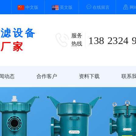
中文版
英文版
在线留言
网
过滤设备
服务
138 2324 
热线
头厂家
闻动态
合作客户
资料下载
联系